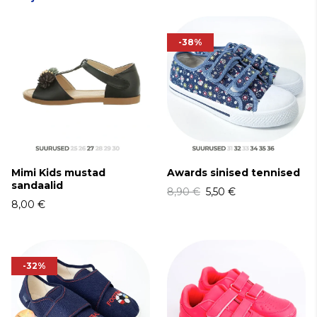
-38%
Mimi Kids mustad
Awards sinised tennised
sandaalid
8,90 €
5,50 €
8,00 €
-32%