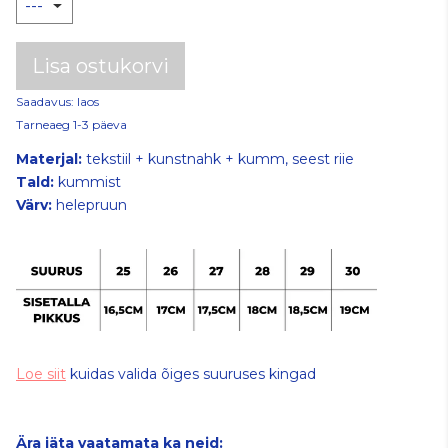
Lisa ostukorvi
Saadavus: laos
Tarneaeg 1-3 päeva
Materjal:
tekstiil + kunstnahk + kumm, seest riie
Tald:
kummist
Värv:
helepruun
Loe siit
kuidas valida õiges suuruses kingad
Ära jäta vaatamata ka neid: