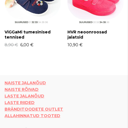
ViGGaMi tumesinised
HVR neoonroosad
tennised
jalatsid
8,90 €
6,00 €
10,90 €
NAISTE JALANÕUD
NAISTE RÕIVAD
LASTE JALANÕUD
LASTE RIIDED
BRÄNDITOODETE OUTLET
ALLAHINNATUD TOOTED