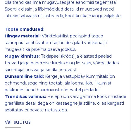
olla trendikas ilma mugavuses järeleandmisi tegemata.
Sportlik disain ja läbimõeldud detailid muudavad need
jalatsid sobivaks nii lasteaeda, kooli kui ka mänguväljakule.
Toote omadused:
Hingav materjal:
Võrktekstiilist pealispind tagab
suurepärase õhuvahetuse, hoides jalad värskena ja
mugavalt ka pikema päeva jooksul.
Mugav kinnitus:
Takjapael (krõps) ja elastsed paelad
teevad jalga panemise kiireks ning lihtsaks, võimaldades
samal ajal püsivat ja kindlat istuvust.
Dünaamiline tald:
Kerge ja vastupidav kummitald on
pehmendusega ning toetab jala loomulikku liikumist,
pakkudes head haarduvust erinevatel pindadel.
Trendikas välimus:
Helepruun värvigamma koos mustade
graafiliste detailidega on kaasaegne ja stiilne, olles kergesti
sobitatav erinevate riietustega.
Vali suurus