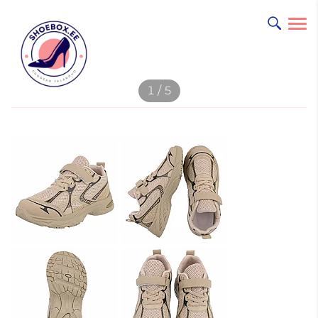
lisati ostukorvi.
1 / 5