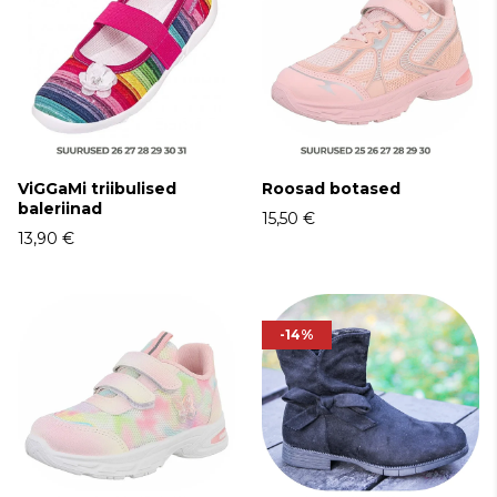
ViGGaMi triibulised
Roosad botased
baleriinad
15,50 €
13,90 €
-14%