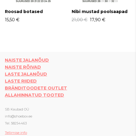
Roosad botased
Nibi mustad poolsaapad
15,50 €
21,00 €
17,90 €
NAISTE JALANÕUD
NAISTE RÕIVAD
LASTE JALANÕUD
LASTE RIIDED
BRÄNDITOODETE OUTLET
ALLAHINNATUD TOOTED
SB Kaubad OÜ
info@shoebox.ee
Tel. 58254463
Tellimise info