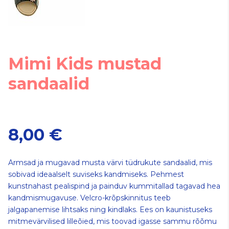
Mimi Kids mustad
sandaalid
8,00 €
Armsad ja mugavad musta värvi tüdrukute sandaalid, mis
sobivad ideaalselt suviseks kandmiseks. Pehmest
kunstnahast pealispind ja painduv kummitallad tagavad hea
kandmismugavuse. Velcro-krõpskinnitus teeb
jalgapanemise lihtsaks ning kindlaks. Ees on kaunistuseks
mitmevärvilised lilleõied, mis toovad igasse sammu rõõmu