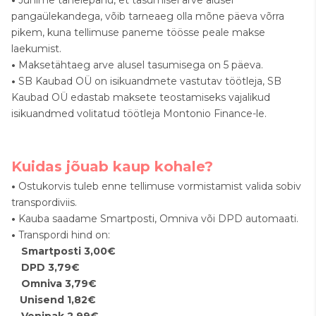
pangaülekandega, võib tarneaeg olla mõne päeva võrra
pikem, kuna tellimuse paneme töösse peale makse
laekumist.
•
Maksetähtaeg arve alusel tasumisega on 5 päeva.
•
SB Kaubad OÜ on isikuandmete vastutav töötleja, SB
Kaubad OÜ edastab maksete teostamiseks vajalikud
isikuandmed volitatud töötleja Montonio Finance-le.
Kuidas jõuab kaup kohale?
•
Ostukorvis tuleb enne tellimuse vormistamist valida sobiv
transpordiviis.
•
Kauba saadame Smartposti, Omniva või DPD automaati.
•
Transpordi hind on:
Smartposti 3,00€
DPD 3,79€
Omniva 3,79€
Unisend 1,82€
Venipak 2,99€