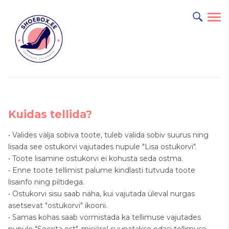
Kuidas tellida?
• Valides välja sobiva toote, tuleb valida sobiv suurus ning
lisada see ostukorvi vajutades nupule "Lisa ostukorvi".
• Toote lisamine ostukorvi ei kohusta seda ostma.
• Enne toote tellimist palume kindlasti tutvuda toote
lisainfo ning piltidega.
• Ostukorvi sisu saab näha, kui vajutada üleval nurgas
asetsevat "ostukorvi" ikooni.
• Samas kohas saab vormistada ka tellimuse vajutades
nupule "Soorita ost", misjärel suunatakse edasi tellimuse