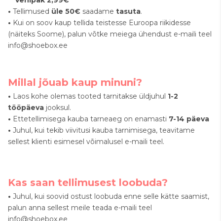
•
Tellimused
üle 50€
saadame
tasuta
.
•
Kui on soov kaup tellida teistesse Euroopa riikidesse
(näiteks Soome), palun võtke meiega ühendust e-maili teel
info@shoebox.ee
Millal jõuab kaup minuni?
•
Laos kohe olemas tooted tarnitakse üldjuhul
1-2
tööpäeva
jooksul.
•
Ettetellimisega kauba tarneaeg on enamasti
7-14 päeva
•
Juhul, kui tekib viivitusi kauba tarnimisega, teavitame
sellest klienti esimesel võimalusel e-maili teel.
Kas saan tellimusest loobuda?
•
Juhul, kui soovid ostust loobuda enne selle kätte saamist,
palun anna sellest meile teada e-maili teel
info@shoebox.ee