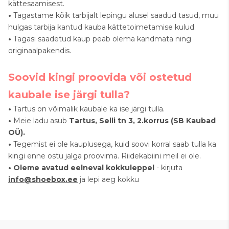
kättesaamisest.
•
Tagastame kõik tarbijalt lepingu alusel saadud tasud, muu
hulgas tarbija kantud kauba kättetoimetamise kulud.
•
Tagasi saadetud kaup peab olema kandmata ning
originaalpakendis.
Soovid kingi proovida või ostetud
kaubale ise järgi tulla?
•
Tartus
on võimalik kaubale ka
ise järgi tulla.
•
Meie ladu asub
Tartus, Selli tn 3, 2.korrus (SB Kaubad
OÜ).
•
Tegemist ei ole kauplusega, kuid soovi korral saab tulla ka
kingi enne ostu jalga proovima. Riidekabiini meil ei ole.
•
Oleme avatud
eelneval kokkuleppel
- kirjuta
info@shoebox.ee
j
a lepi aeg kokku