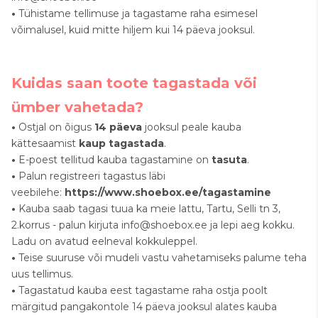
•
Tühistame tellimuse ja tagastame raha esimesel
võimalusel, kuid mitte hiljem kui 14 päeva jooksul.
Kuidas saan toote tagastada või
ümber vahetada?
•
Ostjal on õigus
14 päeva
jooksul peale kauba
kättesaamist
kaup tagastada
.
•
E-poest tellitud kauba tagastamine on
tasuta
.
•
Palun registreeri tagastus läbi
veebilehe:
https://www.shoebox.ee/tagastamine
•
Kauba saab tagasi tuua ka meie lattu, Tartu, Selli tn 3,
2.korrus - palun kirjuta info@shoebox.ee ja lepi aeg kokku.
Ladu on avatud eelneval kokkuleppel.
•
Teise suuruse või mudeli vastu vahetamiseks palume teha
uus tellimus.
•
Tagastatud kauba eest tagastame raha ostja poolt
märgitud pangakontole 14 päeva jooksul alates kauba