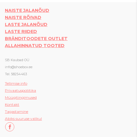
NAISTE JALANÕUD
NAISTE RÕIVAD
LASTE JALANÕUD
LASTE RIIDED
BRÄNDITOODETE OUTLET
ALLAHINNATUD TOOTED
SB Kaubad OÜ
info@shoebox.ee
Tel. 58254463
Tellimise info
Privaatuspoliitika
Müügitingimused
Kon
takt
Tagastamine
Abiks suuruse valikul