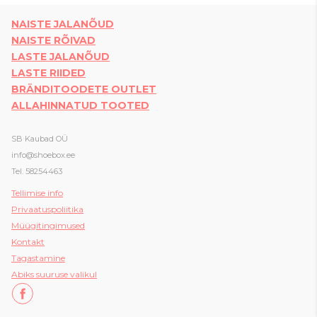
NAISTE JALANÕUD
NAISTE RÕIVAD
LASTE JALANÕUD
LASTE RIIDED
BRÄNDITOODETE OUTLET
ALLAHINNATUD TOOTED
SB Kaubad OÜ
info@shoebox.ee
Tel. 58254463
Tellimise info
Privaatuspoliitika
Müügitingimused
Kon
takt
Tagastamine
Abiks suuruse valikul