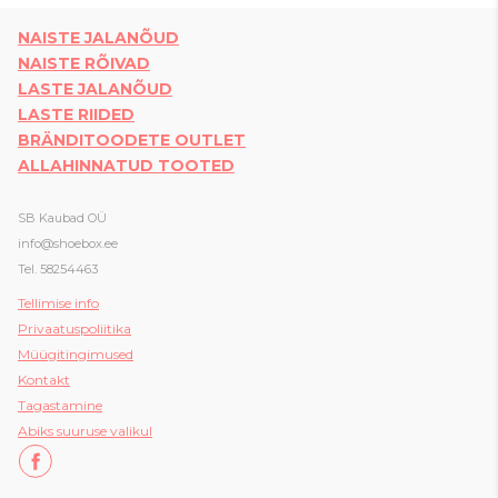
NAISTE JALANÕUD
NAISTE RÕIVAD
LASTE JALANÕUD
LASTE RIIDED
BRÄNDITOODETE OUTLET
ALLAHINNATUD TOOTED
SB Kaubad OÜ
info@shoebox.ee
Tel. 58254463
Tellimise info
Privaatuspoliitika
Müügitingimused
Kon
takt
Tagastamine
Abiks suuruse valikul