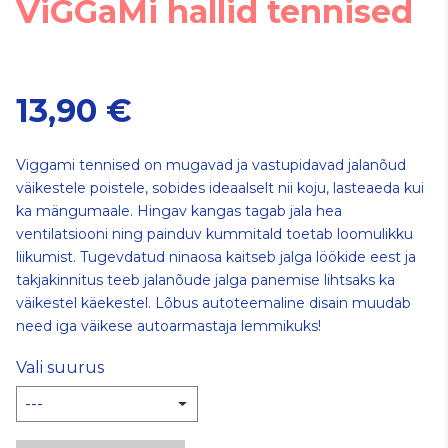
ViGGaMi hallid tennised
13,90 €
Viggami tennised on mugavad ja vastupidavad jalanõud
väikestele poistele, sobides ideaalselt nii koju, lasteaeda kui
ka mängumaale. Hingav kangas tagab jala hea
ventilatsiooni ning painduv kummitald toetab loomulikku
liikumist. Tugevdatud ninaosa kaitseb jalga löökide eest ja
takjakinnitus teeb jalanõude jalga panemise lihtsaks ka
väikestel käekestel. Lõbus autoteemaline disain muudab
need iga väikese autoarmastaja lemmikuks!
Vali suurus