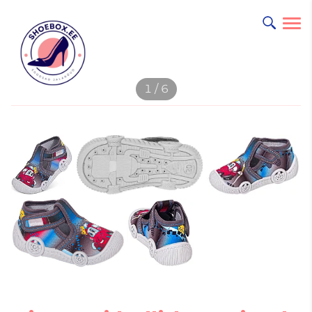
lisati ostukorvi.
1 / 6