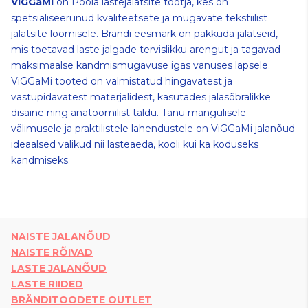
ViGGaMi
on Poola lastejalatsite tootja, kes on
spetsialiseerunud kvaliteetsete ja mugavate tekstiilist
jalatsite loomisele. Brändi eesmärk on pakkuda jalatseid,
mis toetavad laste jalgade tervislikku arengut ja tagavad
maksimaalse kandmismugavuse igas vanuses lapsele.
ViGGaMi tooted on valmistatud hingavatest ja
vastupidavatest materjalidest, kasutades jalasõbralikke
disaine ning anatoomilist taldu. Tänu mängulisele
välimusele ja praktilistele lahendustele on ViGGaMi jalanõud
ideaalsed valikud nii lasteaeda, kooli kui ka koduseks
kandmiseks.
NAISTE JALANÕUD
NAISTE RÕIVAD
LASTE JALANÕUD
LASTE RIIDED
BRÄNDITOODETE OUTLET