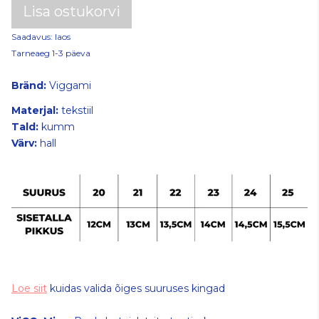
Lisa ostukorvi
Saadavus: laos
Tarneaeg 1-3 päeva
Bränd:
Viggami
Materjal:
tekstiil
Tald:
kumm
Värv:
hall
Loe siit
kuidas valida õiges suuruses kingad