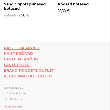
Sandic Sport punased
Roosad botased
botased
15,50 €
12,90 €
9,50 €
NAISTE JALANÕUD
NAISTE RÕIVAD
LASTE JALANÕUD
LASTE RIIDED
BRÄNDITOODETE OUTLET
ALLAHINNATUD TOOTED
SB Kaubad OÜ
info@shoebox.ee
Tel. 58254463
Tellimise info