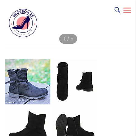
lisati ostukorvi.
1 / 5