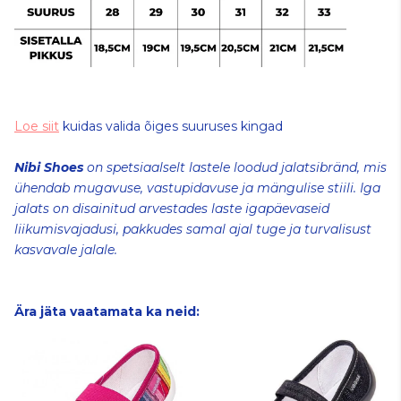
Loe siit
kuidas valida õiges suuruses kingad
Nibi Shoes
on spetsiaalselt lastele loodud jalatsibränd, mis
ühendab mugavuse, vastupidavuse ja mängulise stiili. Iga
jalats on disainitud arvestades laste igapäevaseid
liikumisvajadusi, pakkudes samal ajal tuge ja turvalisust
kasvavale jalale.
Ära jäta vaatamata ka neid: