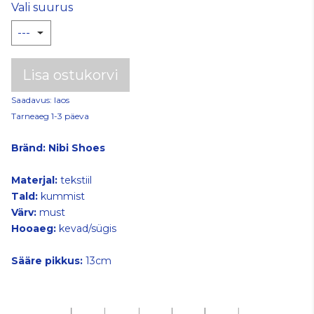
Vali suurus
Lisa ostukorvi
Saadavus: laos
Tarneaeg 1-3 päeva
Bränd:
Nibi Shoes
Materjal:
tekstiil
Tald:
kummist
Värv:
must
Hooaeg:
kevad/sügis
Sääre pikkus:
13cm